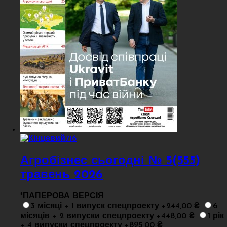
Агробізнес сьогодні № 5(555)
травень 2026
*
ПАПЕРОВА ВЕРСІЯ
3 місяці + 1 випуск спецпроекту +244,00 ₴
6
місяців + 2 випуски спецпроекту +448,00 ₴
1 рік
+ 4 випуски спецпроекту +895,00 ₴