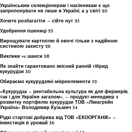
Українським селекціонерам і насінникам є що
запропонувати не лише в Україні, а у світі 20
Хочете розбагатіти — сійте нут 23
Удобрення пшениці 25
Вирощувати картоплю й овочі тільки з надійною
системою захисту 26
Виклики vs шанси 28
Як знайти гарантовано якісний ранній гібрид
кукурудзи 30
Обираємо кукурудзяні мікроелементи 32
«Кукурудза — рентабельна культура як для фермерів,
так і для України загалом», — продукт-менеджер з
розвитку портфелю кукурудзи ТОВ «Лімагрейн
Україна» Володимир Кузьмич 34
Рідкі стартові добрива від ТОВ «ЕКООРГАНІК» —
інвестиція в урожай 36