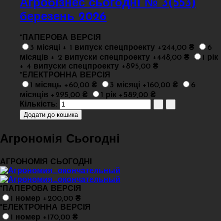
Агробізнес сьогодні № 3(553)
березень 2026
*
ПАПЕРОВА ВЕРСІЯ
3 місяці + 1 випуск спецпроекту +244,00 ₴
6
місяців + 2 випуски спецпроекту +448,00 ₴
1 рік
+ 4 випуски спецпроекту +895,00 ₴
*
ЕЛЕКТРОННА ВЕРСІЯ
1 місяць +60,00 ₴
3 місяці +160,00 ₴
6
місяців +295,00 ₴
1 рік +589,00 ₴
Кількість:
Агрономія Сьогодні
АГРОНОМІЯ СЬОГОДНІ
*
ПАПЕРОВА ВЕРСІЯ
1 номер +200,00 ₴
*
ЕЛЕКТРОННА ВЕРСІЯ
1 номер +170,00 ₴