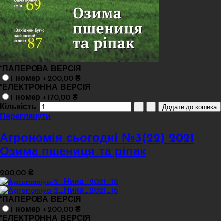
*
ПАПЕРОВА ВЕРСІЯ
1 номер +200,00 ₴
*
ЕЛЕКТРОННА ВЕРСІЯ
1 номер +170,00 ₴
Кількість:
Переглянути
Агрономія сьогодні №3(22) 2021
Озима пшениця та ріпак
200,00 ₴
*
ПАПЕРОВА ВЕРСІЯ
1 номер +200,00 ₴
*
ЕЛЕКТРОННА ВЕРСІЯ