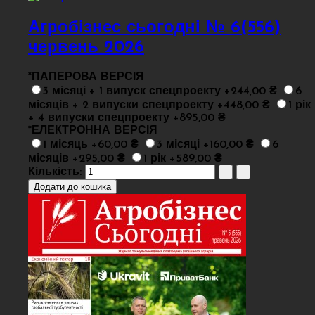
Агробізнес сьогодні № 6(556)
червень 2026
*
ПАПЕРОВА ВЕРСІЯ
3 місяці + 1 випуск спецпроекту +244,00 ₴
6
місяців + 2 випуски спецпроекту +448,00 ₴
1 рік
+ 4 випуски спецпроекту +895,00 ₴
*
ЕЛЕКТРОННА ВЕРСІЯ
1 місяць +60,00 ₴
3 місяці +160,00 ₴
6
місяців +295,00 ₴
1 рік +589,00 ₴
Кількість: