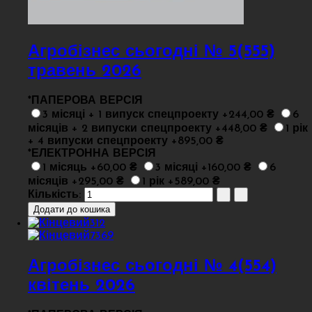
Агробізнес сьогодні № 5(555)
травень 2026
*
ПАПЕРОВА ВЕРСІЯ
3 місяці + 1 випуск спецпроекту +244,00 ₴
6
місяців + 2 випуски спецпроекту +448,00 ₴
1 рік
+ 4 випуски спецпроекту +895,00 ₴
*
ЕЛЕКТРОННА ВЕРСІЯ
1 місяць +60,00 ₴
3 місяці +160,00 ₴
6
місяців +295,00 ₴
1 рік +589,00 ₴
Кількість:
Агробізнес сьогодні № 4(554)
квітень 2026