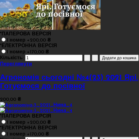
*
ПАПЕРОВА ВЕРСІЯ
1 номер +200,00 ₴
*
ЕЛЕКТРОННА ВЕРСІЯ
1 номер +170,00 ₴
Кількість:
Переглянути
Агрономія сьогодні №4(23) 2021 Ярі.
Готуємося до посівної
200,00 ₴
*
ПАПЕРОВА ВЕРСІЯ
1 номер +200,00 ₴
*
ЕЛЕКТРОННА ВЕРСІЯ
1 номер +170,00 ₴