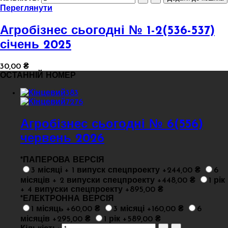
Переглянути
Агробізнес сьогодні № 1-2(536-537)
січень 2025
30,00 ₴
ОСТАННІЙ НОМЕР
Агробізнес сьогодні № 6(556)
червень 2026
*
ПАПЕРОВА ВЕРСІЯ
3 місяці + 1 випуск спецпроекту +244,00 ₴
6
місяців + 2 випуски спецпроекту +448,00 ₴
1 рік
+ 4 випуски спецпроекту +895,00 ₴
*
ЕЛЕКТРОННА ВЕРСІЯ
1 місяць +60,00 ₴
3 місяці +160,00 ₴
6
місяців +295,00 ₴
1 рік +589,00 ₴