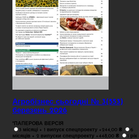
Агробізнес сьогодні № 3(553)
березень 2026
*
ПАПЕРОВА ВЕРСІЯ
3 місяці + 1 випуск спецпроекту +244,00 ₴
6
місяців + 2 випуски спецпроекту +448,00 ₴
1 рік