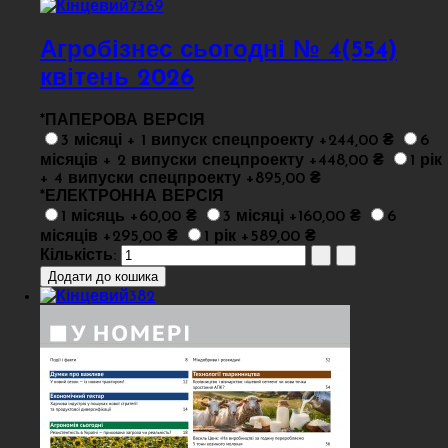
Агробізнес сьогодні № 4(554)
квітень 2026
*
ПАПЕРОВА ВЕРСІЯ
3 місяці + 1 випуск спецпроекту +244,00 ₴
6
місяців + 2 випуски спецпроекту +448,00 ₴
1 рік
+ 4 випуски спецпроекту +895,00 ₴
*
ЕЛЕКТРОННА ВЕРСІЯ
1 місяць +60,00 ₴
3 місяці +160,00 ₴
6
місяців +295,00 ₴
1 рік +589,00 ₴
Кількість: