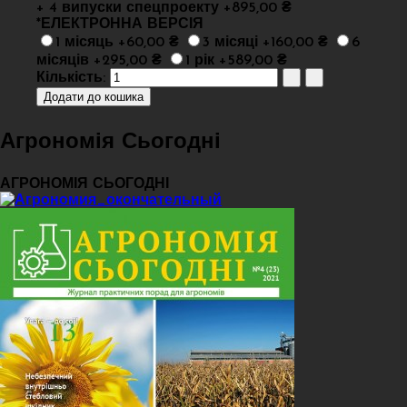
+ 4 випуски спецпроекту +895,00 ₴
*
ЕЛЕКТРОННА ВЕРСІЯ
1 місяць +60,00 ₴
3 місяці +160,00 ₴
6
місяців +295,00 ₴
1 рік +589,00 ₴
Кількість:
Агрономія Сьогодні
АГРОНОМІЯ СЬОГОДНІ