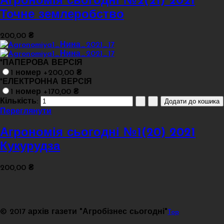
Агрономія сьогодні №2(21) 2021
Точне землеробство
200,00 ₴
*
ПАПЕРОВА ВЕРСІЯ
1 номер +200,00 ₴
*
ЕЛЕКТРОННА ВЕРСІЯ
1 номер +170,00 ₴
Кількість:
Переглянути
Агрономія сьогодні №1(20) 2021
Кукурудза
200,00 ₴
© 2017 архів газети "Агробізнес сьогодні"
Top