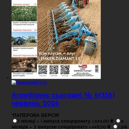
Агробізнес сьогодні № 6(556)
червень 2026
*
ПАПЕРОВА ВЕРСІЯ
3 місяці + 1 випуск спецпроекту +244,00 ₴
6
місяців + 2 випуски спецпроекту +448,00 ₴
1 рік