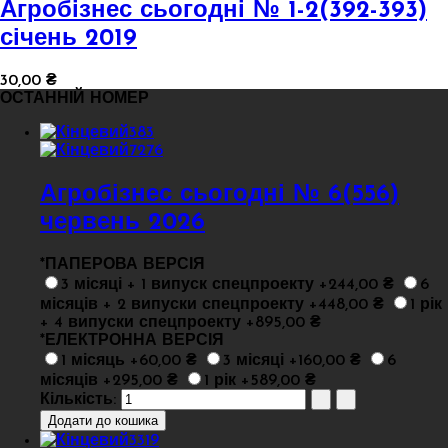
Агробізнес сьогодні № 1-2(392-393)
січень 2019
30,00 ₴
ОСТАННІЙ НОМЕР
Агробізнес сьогодні № 6(556)
червень 2026
*
ПАПЕРОВА ВЕРСІЯ
3 місяці + 1 випуск спецпроекту +244,00 ₴
6
місяців + 2 випуски спецпроекту +448,00 ₴
1 рік
+ 4 випуски спецпроекту +895,00 ₴
*
ЕЛЕКТРОННА ВЕРСІЯ
1 місяць +60,00 ₴
3 місяці +160,00 ₴
6
місяців +295,00 ₴
1 рік +589,00 ₴
Кількість: