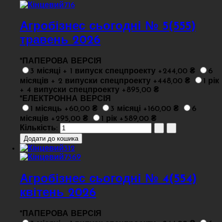
Агробізнес сьогодні № 5(555)
травень 2026
*
ПАПЕРОВА ВЕРСІЯ
3 місяці + 1 випуск спецпроекту +244,00 ₴
6
місяців + 2 випуски спецпроекту +448,00 ₴
1 рік
+ 4 випуски спецпроекту +895,00 ₴
*
ЕЛЕКТРОННА ВЕРСІЯ
1 місяць +60,00 ₴
3 місяці +160,00 ₴
6
місяців +295,00 ₴
1 рік +589,00 ₴
Кількість:
Агробізнес сьогодні № 4(554)
квітень 2026
*
ПАПЕРОВА ВЕРСІЯ