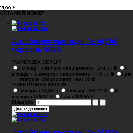
15,00 ₴
ОСТАННІЙ НОМЕР
Агробізнес сьогодні № 6(556)
червень 2026
*
ПАПЕРОВА ВЕРСІЯ
3 місяці + 1 випуск спецпроекту +244,00 ₴
6
місяців + 2 випуски спецпроекту +448,00 ₴
1 рік
+ 4 випуски спецпроекту +895,00 ₴
*
ЕЛЕКТРОННА ВЕРСІЯ
1 місяць +60,00 ₴
3 місяці +160,00 ₴
6
місяців +295,00 ₴
1 рік +589,00 ₴
Кількість: