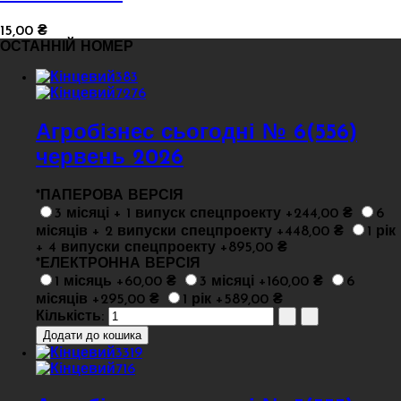
15,00 ₴
ОСТАННІЙ НОМЕР
Агробізнес сьогодні № 6(556)
червень 2026
*
ПАПЕРОВА ВЕРСІЯ
3 місяці + 1 випуск спецпроекту +244,00 ₴
6
місяців + 2 випуски спецпроекту +448,00 ₴
1 рік
+ 4 випуски спецпроекту +895,00 ₴
*
ЕЛЕКТРОННА ВЕРСІЯ
1 місяць +60,00 ₴
3 місяці +160,00 ₴
6
місяців +295,00 ₴
1 рік +589,00 ₴
Кількість: